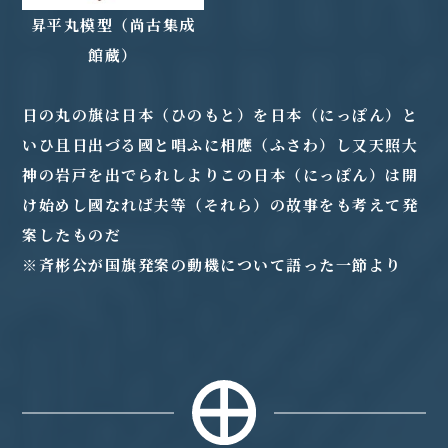
昇平丸模型（尚古集成
館蔵）
日の丸の旗は日本（ひのもと）を日本（にっぽん）と
いひ且日出づる國と唱ふに相應（ふさわ）し又天照大
神の岩戸を出でられしよりこの日本（にっぽん）は開
け始めし國なれば夫等（それら）の故事をも考えて発
案したものだ
※斉彬公が国旗発案の動機について語った一節より