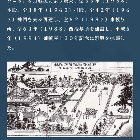
９４５）８月戦災により焼失、仝３３年（１９５８）
本殿、仝３８年（１９６３）拝殿、仝４２年（１９６
７）神門を夫々再建し、仝６２（１９８７）東授与
所、仝６３年（１９８８）西授与所を建設し、平成６
年（１９９４）御鎮座１３０年記念に幣殿を拡張し
た。