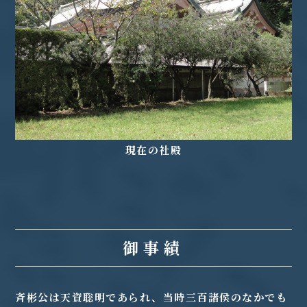
現在の社殿
御事績
斉彬公は天資聡明であられ、当時三百諸侯のなかでも