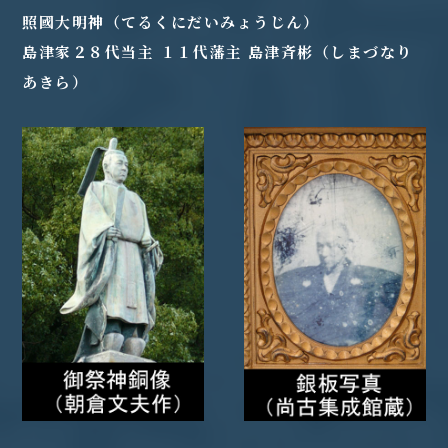
照國大明神（てるくにだいみょうじん）
島津家２８代当主 １１代藩主 島津斉彬（しまづなり
あきら）