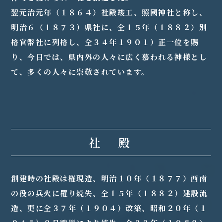
翌元治元年（１８６４）社殿竣工、照國神社と称し、
明治６（１８７３）県社に、仝１５年（１８８２）別
格官幣社に列格し、仝３４年１９０１）正一位を賜
り、今日では、県内外の人々に広く慕われる神様とし
て、多くの人々に崇敬されています。
社 殿
創建時の社殿は権現造、明治１０年（１８７７）西南
の役の兵火に罹り焼失、仝１５年（１８８２）建設流
造、更に仝３７年（１９０４）改築、昭和２０年（１