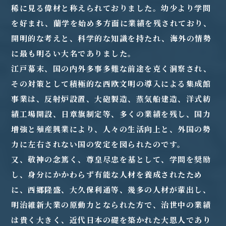
稀に見る偉材と称えられておりました。幼少より学問
を好まれ、蘭学を始め多方面に業績を残されており、
開明的な考えと、科学的な知識を持たれ、海外の情勢
に最も明るい大名でありました。
江戸幕末、国の内外多事多難な前途を克く洞察され、
その対策として積極的な西欧文明の導入による集成館
事業は、反射炉設置、大砲製造、蒸気船建造、洋式紡
績工場開設、日章旗制定等、多くの業績を残し、国力
増強と殖産興業により、人々の生活向上と、外国の勢
力に左右されない国の安定を図られたのです。
又、敬神の念篤く、尊皇尽忠を基として、学問を奨励
し、身分にかかわらず有能な人材を養成されたため
に、西郷隆盛、大久保利通等、幾多の人材が輩出し、
明治維新大業の原動力となられた方で、治世中の業績
は貴く大きく、近代日本の礎を築かれた大恩人であり