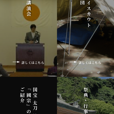
照國講演会
ボーイスカウト
詳しくはこちら
詳しくはこちら
ご紹介
『國宗』の
国宝 太刀 銘
祭典・行事