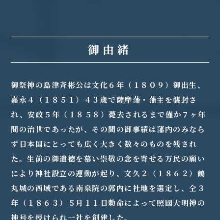
御由緒
御祭神の島津斉彬公は文化６年（１８０９）御出生、
嘉永４（１８５１）４３歳で薩摩藩・藩主を襲封さ
れ、安政５年（１８５８）薨去されるまで僅か７ヶ年
間の治世であったが、その間の御事績は藩内のみなら
ず日本国にとっても広く大きく数々のものを残され
た。生前の御遺徳を慕い崇敬の念を寄せる万民の願い
により神社設立の運動が起り、文久２（１８６２）鶴
丸城の西域である南泉院の郭内に社地を選定し、仝３
年（１８６３）５月１１日勅命によって照國大明神の
神号を授けられ一社を創建した。