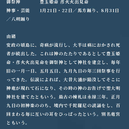
御祭神 豊玉姫命 彦火火出見命
神事・芸能 1月21日・22日／馬方踊り、8月31日
／八朔踊り
由緒
安政の頃島に、奇病が流行し、大半は病におかされ死
者が続出した。これは神のたたりであるとして豊玉姫
命・彦火火出見命を御祭神として神社を建立し、毎年
旧の一月一日、五月五日、九月九日の年三回祭事を行
ってきた。伝説によれば、大昔大浦が陥没してそこに
神竜が現れて石になり、その時の神のお告げで聖大明
神社を建てたともいう。最古の棟札は永禄三年。正月
九日の初神楽ののち、境内で千陀羅尼の読誦をし、百
回まわる毎に互いの耳をひっぱったという。別名竜宮
ともいう。